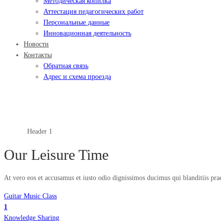
Методическая копилка
Аттестация педагогических работ
Персональные данные
Инновационная деятельность
Новости
Контакты
Обратная связь
Адрес и схема проезда
Header 1
Главная
Header 1
Our Leisure Time
At vero eos et accusamus et iusto odio dignissimos ducimus qui blanditiis pra
Guitar Music Class
1
Knowledge Sharing