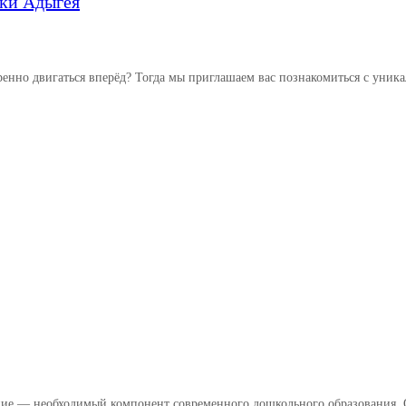
ики Адыгея
ренно двигаться вперёд? Тогда мы приглашаем вас познакомиться с уника
ние — необходимый компонент современного дошкольного образования. О