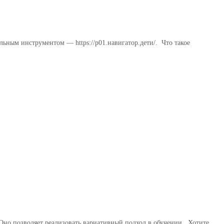
льным инструментом — https://р01.навигатор.дети/. Что такое
но позволяет реализовать вариативный подход в обучении. ⁣ Хотите