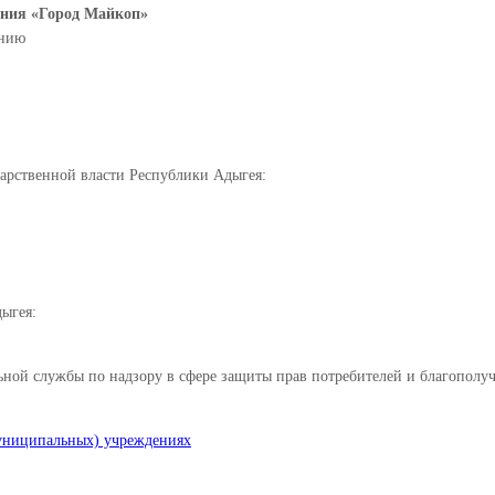
ания «Город Майкоп»
анию
арственной власти Республики Адыгея:
ыгея:
ой службы по надзору в сфере защиты прав потребителей и благополуч
униципальных) учреждениях