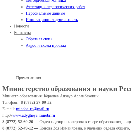
Методическая копилка
Аттестация педагогических работ
Персональные данные
Инновационная деятельность
Новости
Контакты
Обратная связь
Адрес и схема проезда
Прямая линия
Главная
Прямая линия
Министерство образования и науки Ре
Министр образования: Керашев Анзаур Асланбекович
Телефон:
8 (8772)
57-09-52
E-mail:
minobr_ra@mail.ru
http://
www
.adygheya.minobr.ru
8 (8772) 52-60-26
— Отдел надзор и контроля в сфере образования, ли
8 (8772) 52-49-12 —
Конова Зоя Измаиловна, начальник отдела общего,