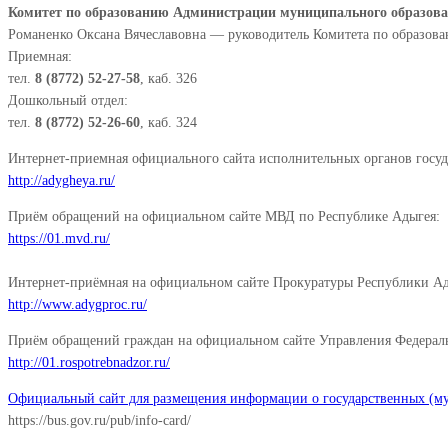
Комитет по образованию Администрации муниципального образов
Романенко Оксана Вячеславовна — руководитель Комитета по образов
Приемная:
тел.
8 (8772)
52-27-58
, каб. 326
Дошкольный отдел:
тел.
8 (8772)
52-26-60
, каб. 324
Интернет-приемная официального сайта исполнительных органов госуд
http://adygheya.ru/
Приём обращений на официальном сайте МВД по Республике Адыгея:
https://01.mvd.ru/
Интернет-приёмная на официальном сайте Прокуратуры Республики Ад
http://www.adygproc.ru/
Приём обращений граждан на официальном сайте Управления Федеральн
http://01.rospotrebnadzor.ru/
Официальный сайт для размещения информации о государственных (м
https://bus.gov.ru/pub/info-card/