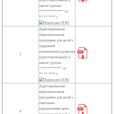
подготовительной к
школе группы
“************” от
**.**.**** г.
Адаптированная
образовательная
программа для детей с
задержкой
психического развития
5
подготовительной к
школе группы
“***********” от
**.**.**** г.
Адаптированная
образовательная
программа для детей с
тяжелыми
нарушениями речи
6