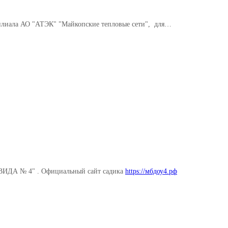
филиала АО "АТЭК" "Майкопские тепловые сети", для…
ИДА № 4"
. Официальный сайт садика
https://мбдоу4.рф