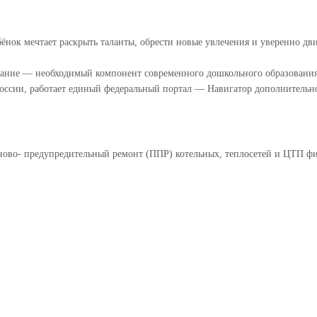
ёнок мечтает раскрыть таланты, обрести новые увлечения и уверенно дв
вание — необходимый компонент современного дошкольного образования.
России, работает единый федеральный портал — Навигатор дополнительн
аново- предупредительный ремонт (ППР) котельных, теплосетей и ЦТП 