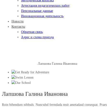
Методическая копилка
Аттестация педагогических работ
Персональные данные
Инновационная деятельность
Новости
Контакты
Обратная связь
Адрес и схема проезда
Лапшова Галина Ивановна
Главная
Учитель-логопед
Лапшова Галина Ивановна
Лапшова Галина Ивановна
Roin bibendum nibhsds. Nuncsdsd fermdada msit ametadasd consequat. Praes po