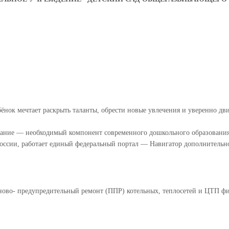
ёнок мечтает раскрыть таланты, обрести новые увлечения и уверенно дв
вание — необходимый компонент современного дошкольного образования.
России, работает единый федеральный портал — Навигатор дополнительн
аново- предупредительный ремонт (ППР) котельных, теплосетей и ЦТП 